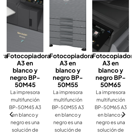
ora
Fotocopiadora
Fotocopiadora
Fotocopiador
A3 en
A3 en
A3 en
blanco y
blanco y
blanco y
negro BP-
negro BP-
negro BP-
50M45
50M55
50M65
La impresora
La impresora
La impresora
multifunción
multifunción
multifunción
BP-50M45 A3
BP-50M55 A3
BP-50M65 A3
en blanco y
en blanco y
en blanco y
negro es una
negro es una
negro es una
solución de
solución de
solución de