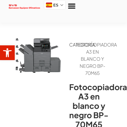
ES
Abrir barra de herramientas
CATEGORÍA:
FOTOCOPIADORA
A3 EN
BLANCO Y
NEGRO BP-
70M65
Fotocopiadora
A3 en
blanco y
negro BP-
70M65