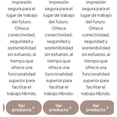
impresión
impresión
impresión
segura para el
segura para el
segura para el
o
lugar de trabajo
lugar de trabajo
lugar de trabajo
del futuro.
del futuro.
del futuro.
Ofrece
Ofrece
Ofrece
conectividad,
conectividad,
conectividad,
seguridad y
seguridad y
seguridad y
sostenibilidad
sostenibilidad
sostenibilidad
sin esfuerzo, al
sin esfuerzo, al
sin esfuerzo, al
tiempo que
tiempo que
tiempo que
ofrece una
ofrece una
ofrece una
funcionalidad
funcionalidad
funcionalidad
superior para
superior para
superior para
facilitar el
facilitar el
facilitar el
trabajo híbrido.
trabajo híbrido.
trabajo híbrido.
Ver
Ver
Ver
producto
producto
producto