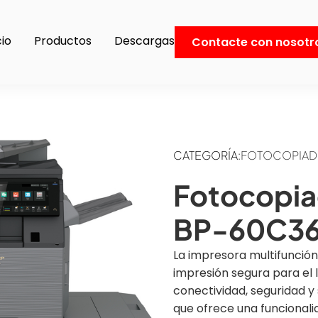
cio
Productos
Descargas
Contacte con nosotr
CATEGORÍA:
FOTOCOPIADO
Fotocopia
BP-60C3
La impresora multifunción
impresión segura para el l
conectividad, seguridad y 
que ofrece una funcionalid