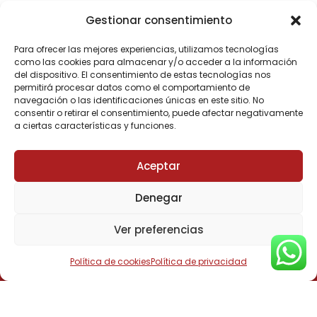
Gestionar consentimiento
Para ofrecer las mejores experiencias, utilizamos tecnologías
Tecnología
como las cookies para almacenar y/o acceder a la información
del dispositivo. El consentimiento de estas tecnologías nos
avanzada
permitirá procesar datos como el comportamiento de
navegación o las identificaciones únicas en este sitio. No
para tu
consentir o retirar el consentimiento, puede afectar negativamente
a ciertas características y funciones.
oficina o
negocio
Aceptar
¿Tienes alguna duda
sobre nuestros
Denegar
equipos?
Ver preferencias
Contáctanos para
obtener
Política de cookies
Política de privacidad
asesoramiento
profesional. Estamos
comprometidos con